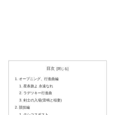
目次
オープニング、行進曲編
星条旗よ 永遠なれ
ラデツキー行進曲
剣士の入場(雷鳴と稲妻)
競技編
クシコスポスト